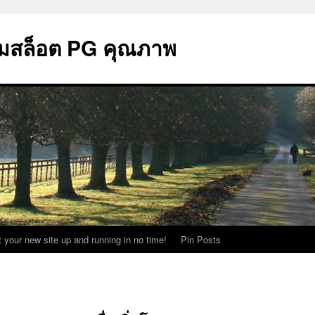
กมสล็อต PG คุณภาพ
t your new site up and running in no time!
Pin Posts