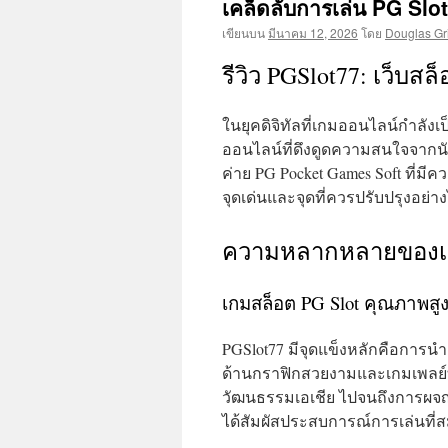
เคล็ดลับการเล่น PG Slo
เขียนบน
มีนาคม 12, 2026
โดย
Douglas Gri
รีวิว PGSlot77: เว็บ
ในยุคดิจิทัลที่เกมออนไลน์กำลังเป
ออนไลน์ที่ดึงดูดความสนใจจากนัก
ค่าย PG Pocket Games Soft ที่มีค
จุดเด่นและจุดที่ควรปรับปรุงอย่า
ความหลากหลายของเ
เกมสล็อต PG Slot คุณภาพสู
PGSlot77 มีจุดแข็งหลักคือการนำเ
ด้านกราฟิกสวยงามและเกมเพลย์ที่
วัฒนธรรมเอเชีย ไปจนถึงการผจญภั
ได้สัมผัสประสบการณ์การเล่นที่ส