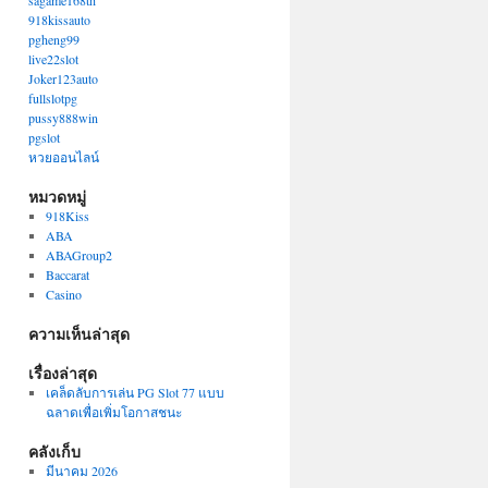
sagame168th
918kissauto
pgheng99
live22slot
Joker123auto
fullslotpg
pussy888win
pgslot
หวยออนไลน์
หมวดหมู่
918Kiss
ABA
ABAGroup2
Baccarat
Casino
ความเห็นล่าสุด
เรื่องล่าสุด
เคล็ดลับการเล่น PG Slot 77 แบบ
ฉลาดเพื่อเพิ่มโอกาสชนะ
คลังเก็บ
มีนาคม 2026