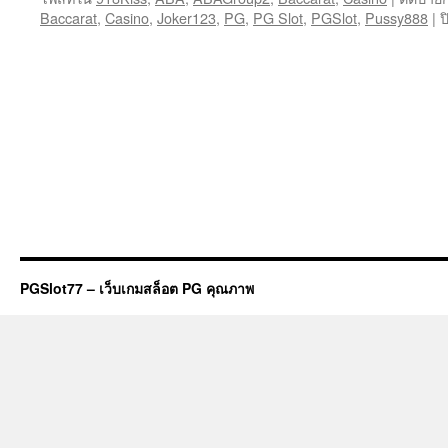
Baccarat
,
Casino
,
Joker123
,
PG
,
PG Slot
,
PGSlot
,
Pussy888
|
ป
PGSlot77 – เว็บเกมสล็อต PG คุณภาพ