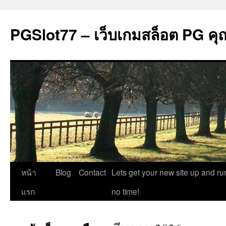
ข้าม
ไป
PGSlot77 – เว็บเกมสล็อต PG ค
ยัง
เนื้อหา
หน้า
Blog
Contact
Lets get your new site up and ru
แรก
no time!