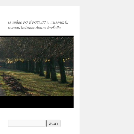
เล่นสล็อต PG ที่ PGSlot77.to แพลตฟอร์ม
เกมออนไลน์ปลอดภัยและน่าเชื่อถือ