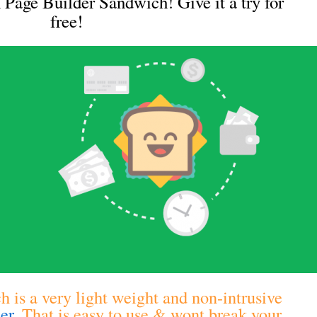
h Page Builder Sandwich! Give it a try for
free!
 is a very light weight and non-intrusive
er
. That is easy to use & wont break your