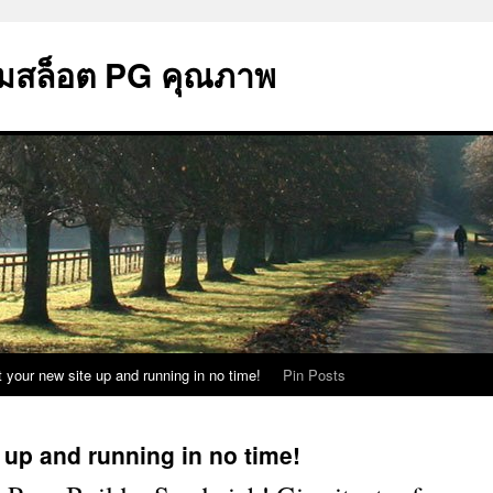
กมสล็อต PG คุณภาพ
t your new site up and running in no time!
Pin Posts
 up and running in no time!